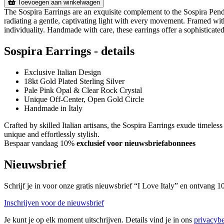
Toevoegen aan winkelwagen
The Sospira Earrings are an exquisite complement to the Sospira Pendan
radiating a gentle, captivating light with every movement. Framed with
individuality. Handmade with care, these earrings offer a sophisticated y
Sospira Earrings - details
Exclusive Italian Design
18kt Gold Plated Sterling Silver
Pale Pink Opal & Clear Rock Crystal
Unique Off-Center, Open Gold Circle
Handmade in Italy
Crafted by skilled Italian artisans, the Sospira Earrings exude timeles
unique and effortlessly stylish.
Bespaar vandaag 10%
exclusief voor nieuwsbriefabonnees
Nieuwsbrief
Schrijf je in voor onze gratis nieuwsbrief “I Love Italy” en ontvang
Inschrijven voor de nieuwsbrief
Je kunt je op elk moment uitschrijven. Details vind je in ons
privacybe