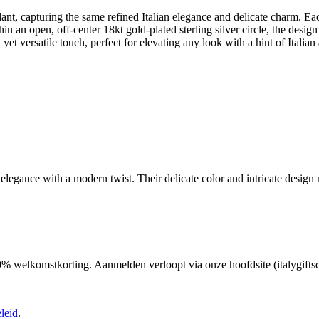
t, capturing the same refined Italian elegance and delicate charm. Each 
in an open, off-center 18kt gold-plated sterling silver circle, the desi
et versatile touch, perfect for elevating any look with a hint of Italian a
s elegance with a modern twist. Their delicate color and intricate desig
 10% welkomstkorting. Aanmelden verloopt via onze hoofdsite (italygifts
leid
.