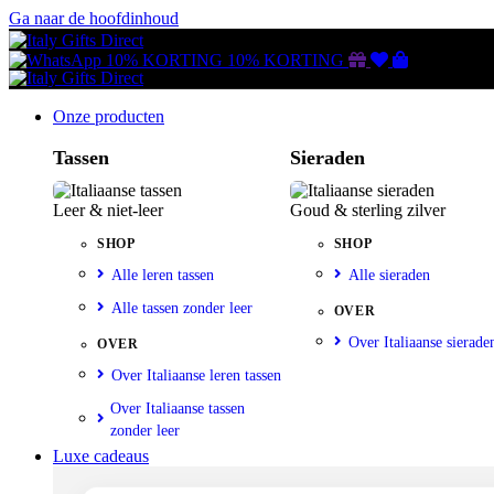
Ga naar de hoofdinhoud
Gutscheine
Wunschliste
Warenkorb
10% KORTING
10% KORTING
Onze producten
Tassen
Sieraden
Leer & niet-leer
Goud & sterling zilver
SHOP
SHOP
Alle leren tassen
Alle sieraden
Alle tassen zonder leer
OVER
Over Italiaanse sierade
OVER
Over Italiaanse leren tassen
Over Italiaanse tassen
zonder leer
Luxe cadeaus