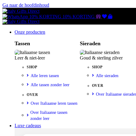
Ga naar de hoofdinhoud
Gutscheine
Wunschliste
Warenkorb
10% KORTING
10% KORTING
Onze producten
Tassen
Sieraden
Leer & niet-leer
Goud & sterling zilver
SHOP
SHOP
Alle leren tassen
Alle sieraden
Alle tassen zonder leer
OVER
Over Italiaanse sierade
OVER
Over Italiaanse leren tassen
Over Italiaanse tassen
zonder leer
Luxe cadeaus