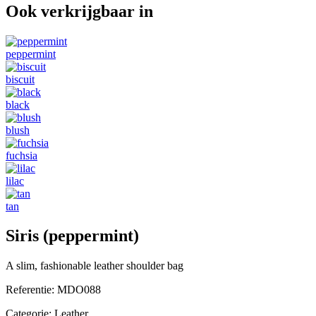
Ook verkrijgbaar in
peppermint
biscuit
black
blush
fuchsia
lilac
tan
Siris (peppermint)
A slim, fashionable leather shoulder bag
Referentie:
MDO088
Categorie:
Leather