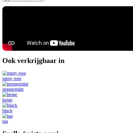
Ook verkrijgbaar in
misty rose
peppermint
beige
black
tan