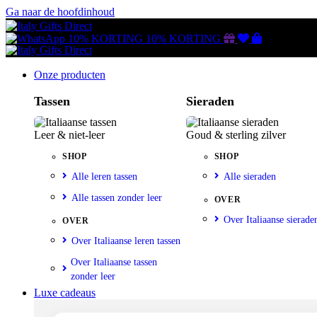
Ga naar de hoofdinhoud
Gutscheine
Wunschliste
Warenkorb
10% KORTING
10% KORTING
Onze producten
Tassen
Sieraden
Leer & niet-leer
Goud & sterling zilver
SHOP
SHOP
Alle leren tassen
Alle sieraden
Alle tassen zonder leer
OVER
Over Italiaanse sierade
OVER
Over Italiaanse leren tassen
Over Italiaanse tassen
zonder leer
Luxe cadeaus