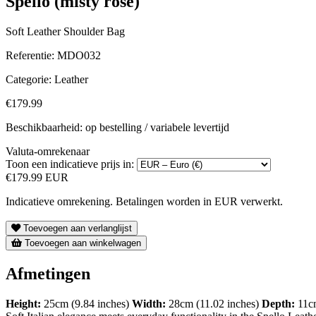
Spello (misty rose)
Soft Leather Shoulder Bag
Referentie:
MDO032
Categorie:
Leather
€179.99
Beschikbaarheid: op bestelling / variabele levertijd
Valuta-omrekenaar
Toon een indicatieve prijs in:
€179.99 EUR
Indicatieve omrekening. Betalingen worden in EUR verwerkt.
Toevoegen aan verlanglijst
Toevoegen aan winkelwagen
Afmetingen
Height:
25cm (9.84 inches)
Width:
28cm (11.02 inches)
Depth:
11cm