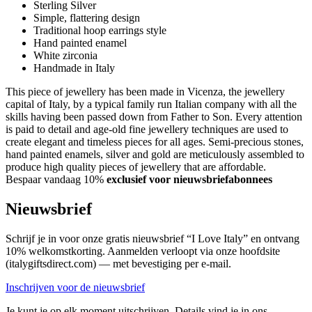
Sterling Silver
Simple, flattering design
Traditional hoop earrings style
Hand painted enamel
White zirconia
Handmade in Italy
This piece of jewellery has been made in Vicenza, the jewellery
capital of Italy, by a typical family run Italian company with all the
skills having been passed down from Father to Son. Every attention
is paid to detail and age-old fine jewellery techniques are used to
create elegant and timeless pieces for all ages. Semi-precious stones,
hand painted enamels, silver and gold are meticulously assembled to
produce high quality pieces of jewellery that are affordable.
Bespaar vandaag 10%
exclusief voor nieuwsbriefabonnees
Nieuwsbrief
Schrijf je in voor onze gratis nieuwsbrief “I Love Italy” en ontvang
10% welkomstkorting. Aanmelden verloopt via onze hoofdsite
(italygiftsdirect.com) — met bevestiging per e-mail.
Inschrijven voor de nieuwsbrief
Je kunt je op elk moment uitschrijven. Details vind je in ons