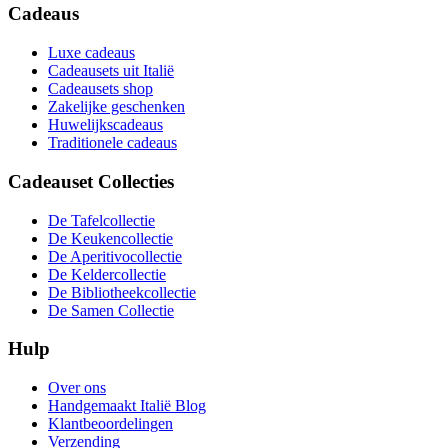
Cadeaus
Luxe cadeaus
Cadeausets uit Italië
Cadeausets shop
Zakelijke geschenken
Huwelijkscadeaus
Traditionele cadeaus
Cadeauset Collecties
De Tafelcollectie
De Keukencollectie
De Aperitivocollectie
De Keldercollectie
De Bibliotheekcollectie
De Samen Collectie
Hulp
Over ons
Handgemaakt Italië Blog
Klantbeoordelingen
Verzending