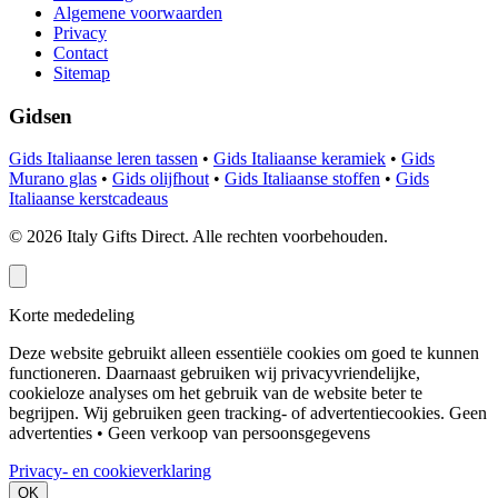
Algemene voorwaarden
Privacy
Contact
Sitemap
Gidsen
Gids Italiaanse leren tassen
•
Gids Italiaanse keramiek
•
Gids
Murano glas
•
Gids olijfhout
•
Gids Italiaanse stoffen
•
Gids
Italiaanse kerstcadeaus
©
2026
Italy Gifts Direct. Alle rechten voorbehouden.
Korte mededeling
Deze website gebruikt alleen essentiële cookies om goed te kunnen
functioneren. Daarnaast gebruiken wij privacyvriendelijke,
cookieloze analyses om het gebruik van de website beter te
begrijpen. Wij gebruiken geen tracking- of advertentiecookies.
Geen
advertenties • Geen verkoop van persoonsgegevens
Privacy- en cookieverklaring
OK