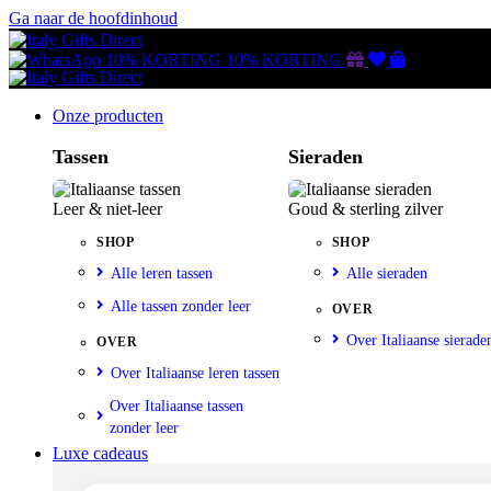
Ga naar de hoofdinhoud
Gutscheine
Wunschliste
Warenkorb
10% KORTING
10% KORTING
Onze producten
Tassen
Sieraden
Leer & niet-leer
Goud & sterling zilver
SHOP
SHOP
Alle leren tassen
Alle sieraden
Alle tassen zonder leer
OVER
Over Italiaanse sierade
OVER
Over Italiaanse leren tassen
Over Italiaanse tassen
zonder leer
Luxe cadeaus