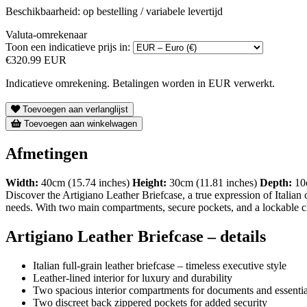
Beschikbaarheid: op bestelling / variabele levertijd
Valuta-omrekenaar
Toon een indicatieve prijs in:
€320.99 EUR
Indicatieve omrekening. Betalingen worden in EUR verwerkt.
Toevoegen aan verlanglijst
Toevoegen aan winkelwagen
Afmetingen
Width:
40cm (15.74 inches)
Height:
30cm (11.81 inches)
Depth:
10c
Discover the Artigiano Leather Briefcase, a true expression of Italian 
needs. With two main compartments, secure pockets, and a lockable clos
Artigiano Leather Briefcase – details
Italian full-grain leather briefcase – timeless executive style
Leather-lined interior for luxury and durability
Two spacious interior compartments for documents and essentia
Two discreet back zippered pockets for added security