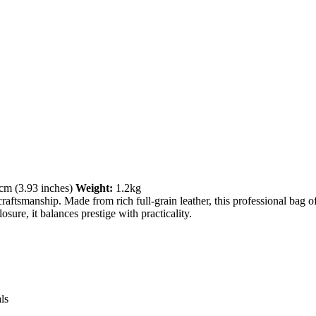
m (3.93 inches)
Weight:
1.2kg
craftsmanship. Made from rich full-grain leather, this professional bag o
ure, it balances prestige with practicality.
ls