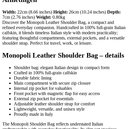
Width:
22cm (8.66 inches)
Height:
26cm (10.24 inches)
Depth:
7cm (2.76 inches)
Weight:
0.80kg
Discover the Monopoli Leather Shoulder Bag, a compact and
refined everyday companion. Handcrafted in 100% full-grain Italian
calfskin, it blends timeless Italian style with modern practicality;
featuring thoughtful compartments, external pockets, and a versatile
shoulder strap. Perfect for travel, work, or leisure.
Monopoli Leather Shoulder Bag – details
Shoulder bag: elegant Italian design in compact form
Crafted in 100% full-grain calfskin
Durable fabric lining
Main compartment with secure zip closure
Internal zip pocket for valuables
Front pocket with magnetic flap for easy access
External zip pocket for essentials
Adjustable leather shoulder strap for comfort
Lightweight, versatile, and unisex style
Proudly made in Italy
The Monopoli Shoulder Bag reflects understated Italian