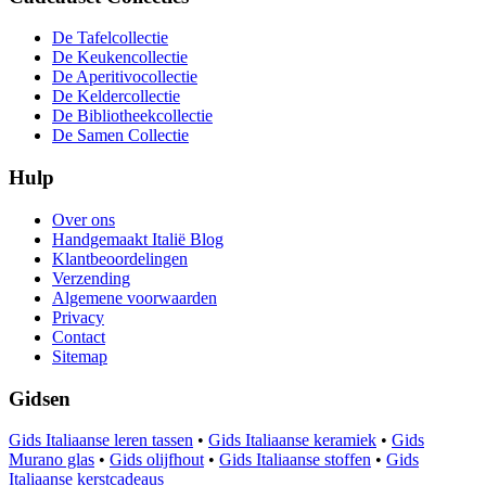
De Tafelcollectie
De Keukencollectie
De Aperitivocollectie
De Keldercollectie
De Bibliotheekcollectie
De Samen Collectie
Hulp
Over ons
Handgemaakt Italië Blog
Klantbeoordelingen
Verzending
Algemene voorwaarden
Privacy
Contact
Sitemap
Gidsen
Gids Italiaanse leren tassen
•
Gids Italiaanse keramiek
•
Gids
Murano glas
•
Gids olijfhout
•
Gids Italiaanse stoffen
•
Gids
Italiaanse kerstcadeaus