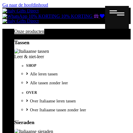
Ga naar de hoofdinhoud
Gutscheine
Wunschliste
Warenkorb
10% KORTING
10% KORTING
Onze producten
Tassen
Leer & niet-leer
SHOP
Alle leren tassen
Alle tassen zonder leer
OVER
Over Italiaanse leren tassen
Over Italiaanse tassen zonder leer
Sieraden