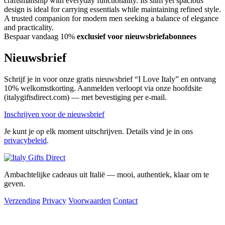
craftsmanship with everyday functionality. Its slim yet spacious
design is ideal for carrying essentials while maintaining refined style.
A trusted companion for modern men seeking a balance of elegance
and practicality.
Bespaar vandaag 10%
exclusief voor nieuwsbriefabonnees
Nieuwsbrief
Schrijf je in voor onze gratis nieuwsbrief “I Love Italy” en ontvang
10% welkomstkorting. Aanmelden verloopt via onze hoofdsite
(italygiftsdirect.com) — met bevestiging per e-mail.
Inschrijven voor de nieuwsbrief
Je kunt je op elk moment uitschrijven. Details vind je in ons
privacybeleid
.
Ambachtelijke cadeaus uit Italië — mooi, authentiek, klaar om te
geven.
Verzending
Privacy
Voorwaarden
Contact