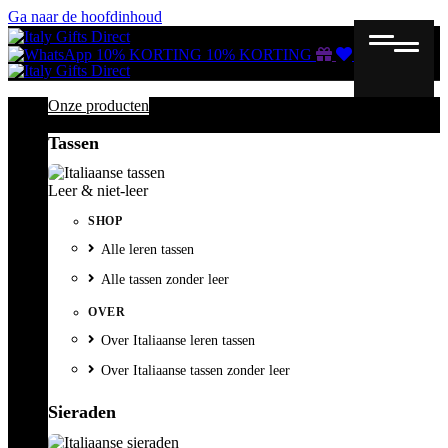
Ga naar de hoofdinhoud
Gutscheine
Wunschliste
Warenkorb
10% KORTING
10% KORTING
Onze producten
Tassen
Leer & niet-leer
SHOP
Alle leren tassen
Alle tassen zonder leer
OVER
Over Italiaanse leren tassen
Over Italiaanse tassen zonder leer
Sieraden