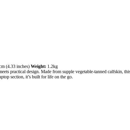
m (4.33 inches)
Weight:
1.2kg
ts practical design. Made from supple vegetable-tanned calfskin, this 
op section, it’s built for life on the go.