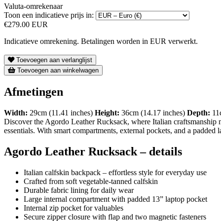
Valuta-omrekenaar
Toon een indicatieve prijs in:
€279.00 EUR
Indicatieve omrekening. Betalingen worden in EUR verwerkt.
Toevoegen aan verlanglijst
Toevoegen aan winkelwagen
Afmetingen
Width:
29cm (11.41 inches)
Height:
36cm (14.17 inches)
Depth:
11c
Discover the Agordo Leather Rucksack, where Italian craftsmanship mee
essentials. With smart compartments, external pockets, and a padded lapt
Agordo Leather Rucksack – details
Italian calfskin backpack – effortless style for everyday use
Crafted from soft vegetable-tanned calfskin
Durable fabric lining for daily wear
Large internal compartment with padded 13” laptop pocket
Internal zip pocket for valuables
Secure zipper closure with flap and two magnetic fasteners