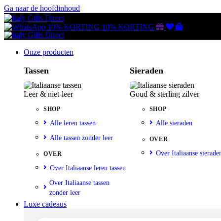
Ga naar de hoofdinhoud
Gutscheine
Wunschliste
Warenkorb
10% KORTING
10% KORTING
Onze producten
Tassen
Sieraden
Leer & niet-leer
Goud & sterling zilver
SHOP
SHOP
Alle leren tassen
Alle sieraden
Alle tassen zonder leer
OVER
Over Italiaanse sierade
OVER
Over Italiaanse leren tassen
Over Italiaanse tassen
zonder leer
Luxe cadeaus