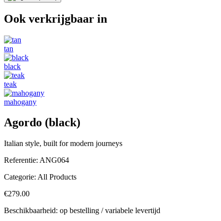
Ook verkrijgbaar in
tan
black
teak
mahogany
Agordo (black)
Italian style, built for modern journeys
Referentie:
ANG064
Categorie:
All Products
€279.00
Beschikbaarheid: op bestelling / variabele levertijd