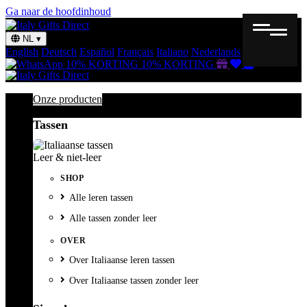
Ga naar de hoofdinhoud
NL
▾
English
Deutsch
Español
Français
Italiano
Nederlands
Svenska
Cadeaubon
Verlanglijst
Winkelmand
10% KORTING
10% KORTING
Onze producten
Tassen
Leer & niet-leer
SHOP
Alle leren tassen
Alle tassen zonder leer
OVER
Over Italiaanse leren tassen
Over Italiaanse tassen zonder leer