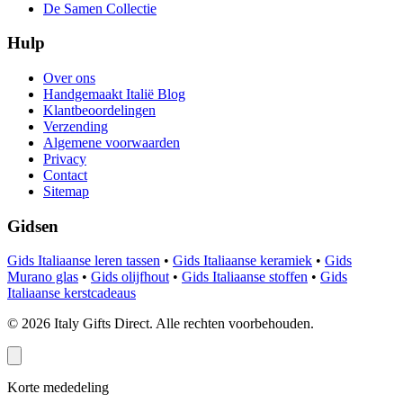
De Samen Collectie
Hulp
Over ons
Handgemaakt Italië Blog
Klantbeoordelingen
Verzending
Algemene voorwaarden
Privacy
Contact
Sitemap
Gidsen
Gids Italiaanse leren tassen
•
Gids Italiaanse keramiek
•
Gids
Murano glas
•
Gids olijfhout
•
Gids Italiaanse stoffen
•
Gids
Italiaanse kerstcadeaus
©
2026
Italy Gifts Direct. Alle rechten voorbehouden.
Korte mededeling