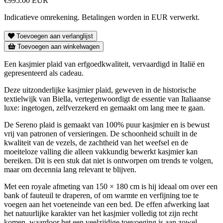
€995.00 EUR
Indicatieve omrekening. Betalingen worden in EUR verwerkt.
Toevoegen aan verlanglijst
Toevoegen aan winkelwagen
Een kasjmier plaid van erfgoedkwaliteit, vervaardigd in Italië en
gepresenteerd als cadeau.
Deze uitzonderlijke kasjmier plaid, geweven in de historische
textielwijk van Biella, vertegenwoordigt de essentie van Italiaanse
luxe: ingetogen, zelfverzekerd en gemaakt om lang mee te gaan.
De Sereno plaid is gemaakt van 100% puur kasjmier en is bewust
vrij van patronen of versieringen. De schoonheid schuilt in de
kwaliteit van de vezels, de zachtheid van het weefsel en de
moeiteloze valling die alleen vakkundig bewerkt kasjmier kan
bereiken. Dit is een stuk dat niet is ontworpen om trends te volgen,
maar om decennia lang relevant te blijven.
Met een royale afmeting van 150 × 180 cm is hij ideaal om over een
bank of fauteuil te draperen, of om warmte en verfijning toe te
voegen aan het voeteneinde van een bed. De effen afwerking laat
het natuurlijke karakter van het kasjmier volledig tot zijn recht
komen, waardoor het een veelzijdige toevoeging is aan zowel