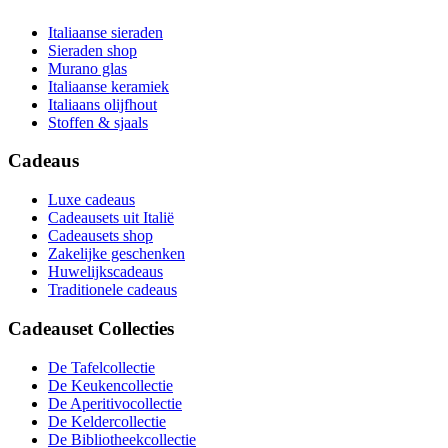
Italiaanse sieraden
Sieraden shop
Murano glas
Italiaanse keramiek
Italiaans olijfhout
Stoffen & sjaals
Cadeaus
Luxe cadeaus
Cadeausets uit Italië
Cadeausets shop
Zakelijke geschenken
Huwelijkscadeaus
Traditionele cadeaus
Cadeauset Collecties
De Tafelcollectie
De Keukencollectie
De Aperitivocollectie
De Keldercollectie
De Bibliotheekcollectie