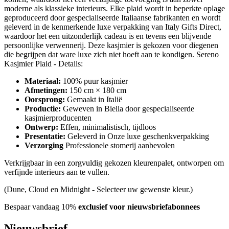
moderne als klassieke interieurs. Elke plaid wordt in beperkte oplage
geproduceerd door gespecialiseerde Italiaanse fabrikanten en wordt
geleverd in de kenmerkende luxe verpakking van Italy Gifts Direct,
waardoor het een uitzonderlijk cadeau is en tevens een blijvende
persoonlijke verwennerij. Deze kasjmier is gekozen voor diegenen
die begrijpen dat ware luxe zich niet hoeft aan te kondigen. Sereno
Kasjmier Plaid - Details:
Materiaal:
100% puur kasjmier
Afmetingen:
150 cm × 180 cm
Oorsprong:
Gemaakt in Italië
Productie:
Geweven in Biella door gespecialiseerde
kasjmierproducenten
Ontwerp:
Effen, minimalistisch, tijdloos
Presentatie:
Geleverd in Onze luxe geschenkverpakking
Verzorging
Professionele stomerij aanbevolen
Verkrijgbaar in een zorgvuldig gekozen kleurenpalet, ontworpen om
verfijnde interieurs aan te vullen.
(Dune, Cloud en Midnight - Selecteer uw gewenste kleur.)
Bespaar vandaag 10%
exclusief voor nieuwsbriefabonnees
Nieuwsbrief