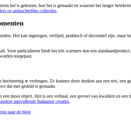
aarom het is gekozen, hoe het is gemaakt en waarom het langer betekeni
liers en ambachtelijke collecties
.
momenten
orden. Het kan ingetogen, verfijnd, praktisch of decoratief zijn, maar 
l. Voor particulieren biedt het iets warmers dan een standaardproduct.
 worden toegepast.
 herinnering te verlengen. Ze kunnen doen denken aan een reis, een g
ject dat met geduld is gemaakt.
 een mooi object. Het is een verhaal, een gevoel van kwaliteit en een 
k
andere aanvullende Italiaanse creaties
.
ug naar de blog