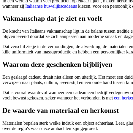
In een wereld waarin veel producten op elkaar lijken, maken herkoms
wanneer zij
Italiaanse huwelijkscadeaus
kiezen, voor een persoonlijk c
Vakmanschap dat je ziet en voelt
De kracht van Italiaans vakmanschap ligt in de balans tussen traditie
blijven levend doordat ze zich aanpassen aan moderne smaak en dagel
Dat verschil zie je in de verhoudingen, de afwerking, de materialen en
kille uniformiteit van massaproductie en hebben een persoonlijker kar
Waarom deze geschenken bijblijven
Een geslaagd cadeau draait niet alleen om uiterlijk. Het moet een dui
verwijzen naar plaats, cultuur, levensstijl en een oude band tussen kun
Dat is vooral waardevol wanneer een cadeau een bedrijf vertegenwoord
voelt bewust gekozen, zeker wanneer het verbonden is met
een herken
De waarde van materiaal en herkomst
Materialen bepalen sterk welke indruk een object achterlaat. Leer, glas, 
over de regio's waar deze ambachten zijn gegroeid.