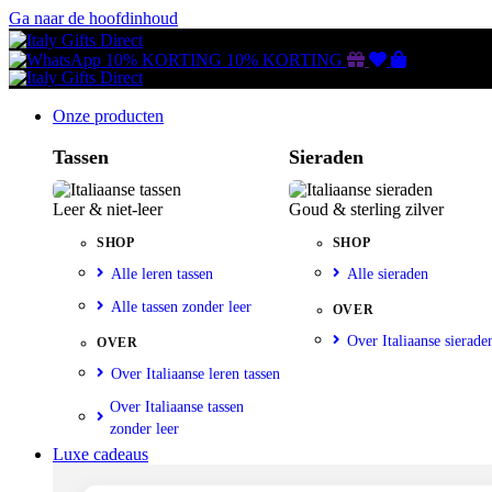
Ga naar de hoofdinhoud
Gutscheine
Wunschliste
Warenkorb
10% KORTING
10% KORTING
Onze producten
Tassen
Sieraden
Leer & niet-leer
Goud & sterling zilver
SHOP
SHOP
Alle leren tassen
Alle sieraden
Alle tassen zonder leer
OVER
Over Italiaanse sierade
OVER
Over Italiaanse leren tassen
Over Italiaanse tassen
zonder leer
Luxe cadeaus