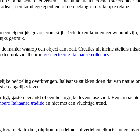
t en vakmanschap het verschil. Die authenticiteit zoeken steeds meer 
adeau, een familiegelegenheid of een belangrijke zakelijke relatie.
 en een eigentijds gevoel voor stijl. Technieken kunnen eeuwenoud zijn,
ijks gebruik.
 de manier waarop een object aanvoelt. Creaties uit kleine ateliers miss
akter, ook zichtbaar in
geselecteerde Italiaanse collecties
.
delijke bedoeling overbrengen. Italiaanse stukken doen dat van nature o
st en dagelijks leven.
igt, gasten bedankt of een belangrijke levensfase viert. Een ambachtel
bare Italiaanse traditie
en niet met een vluchtige trend.
keramiek, textiel, olijfhout of edelmetaal vertellen elk iets anders over 