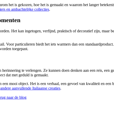
aarom het is gekozen, hoe het is gemaakt en waarom het langer betekeni
liers en ambachtelijke collecties
.
momenten
orden. Het kan ingetogen, verfijnd, praktisch of decoratief zijn, maar 
l. Voor particulieren biedt het iets warmers dan een standaardproduct.
 worden toegepast.
 herinnering te verlengen. Ze kunnen doen denken aan een reis, een g
ject dat met geduld is gemaakt.
 een mooi object. Het is een verhaal, een gevoel van kwaliteit en een 
k
andere aanvullende Italiaanse creaties
.
ug naar de blog