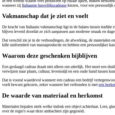
In een wereld waarin veel producten op elkaar lijken, maken herkoms
wanneer zij
Italiaanse huwelijkscadeaus
kiezen, voor een persoonlijk c
Vakmanschap dat je ziet en voelt
De kracht van Italiaans vakmanschap ligt in de balans tussen traditie
blijven levend doordat ze zich aanpassen aan moderne smaak en dagel
Dat verschil zie je in de verhoudingen, de afwerking, de materialen en
kille uniformiteit van massaproductie en hebben een persoonlijker kar
Waarom deze geschenken bijblijven
Een geslaagd cadeau draait niet alleen om uiterlijk. Het moet een dui
verwijzen naar plaats, cultuur, levensstijl en een oude band tussen kun
Dat is vooral waardevol wanneer een cadeau een bedrijf vertegenwoord
voelt bewust gekozen, zeker wanneer het verbonden is met
een herken
De waarde van materiaal en herkomst
Materialen bepalen sterk welke indruk een object achterlaat. Leer, glas, 
over de regio's waar deze ambachten zijn gegroeid.