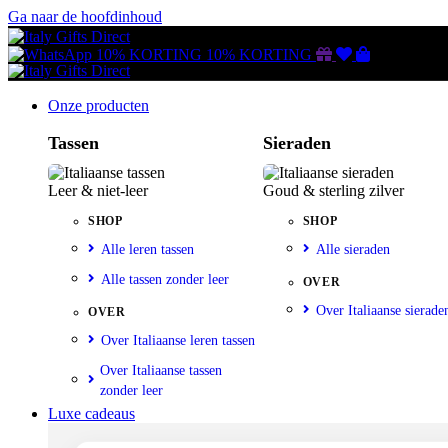
Ga naar de hoofdinhoud
Gutscheine
Wunschliste
Warenkorb
10% KORTING
10% KORTING
Onze producten
Tassen
Sieraden
Leer & niet-leer
Goud & sterling zilver
SHOP
SHOP
Alle leren tassen
Alle sieraden
Alle tassen zonder leer
OVER
Over Italiaanse sierade
OVER
Over Italiaanse leren tassen
Over Italiaanse tassen
zonder leer
Luxe cadeaus