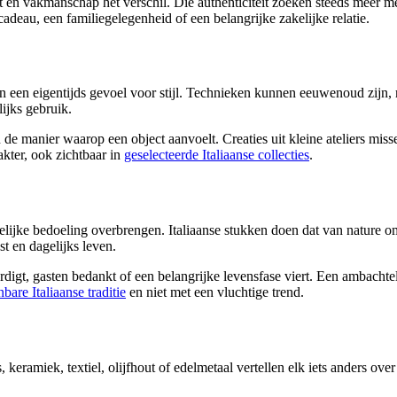
t en vakmanschap het verschil. Die authenticiteit zoeken steeds meer 
adeau, een familiegelegenheid of een belangrijke zakelijke relatie.
 en een eigentijds gevoel voor stijl. Technieken kunnen eeuwenoud zijn,
ijks gebruik.
 de manier waarop een object aanvoelt. Creaties uit kleine ateliers miss
akter, ook zichtbaar in
geselecteerde Italiaanse collecties
.
delijke bedoeling overbrengen. Italiaanse stukken doen dat van nature o
st en dagelijks leven.
igt, gasten bedankt of een belangrijke levensfase viert. Een ambachtel
bare Italiaanse traditie
en niet met een vluchtige trend.
keramiek, textiel, olijfhout of edelmetaal vertellen elk iets anders over 