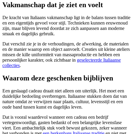
Vakmanschap dat je ziet en voelt
De kracht van Italiaans vakmanschap ligt in de balans tussen traditie
en een eigentijds gevoel voor stijl. Technieken kunnen eeuwenoud
zijn, maar blijven levend doordat ze zich aanpassen aan moderne
smaak en dagelijks gebruik.
Dat verschil zie je in de verhoudingen, de afwerking, de materialen
en de manier waarop een object aanvoelt. Creaties uit kleine ateliers
missen de kille uniformiteit van massaproductie en hebben een
persoonlijker karakter, ook zichtbaar in
geselecteerde Italiaanse
collecties
.
Waarom deze geschenken bijblijven
Een geslaagd cadeau draait niet alleen om uiterlijk. Het moet een
duidelijke bedoeling overbrengen. Italiaanse stukken doen dat van
nature omdat ze verwijzen naar plaats, cultuur, levensstijl en een
oude band tussen kunst en dagelijks leven.
Dat is vooral waardevol wanneer een cadeau een bedrijf
vertegenwoordigt, gasten bedankt of een belangrijke levensfase
viert. Een ambachtelijk stuk voelt bewust gekozen, zeker wanneer
het verbonden is met
een herkenbare Italiaanse traditie
en niet met