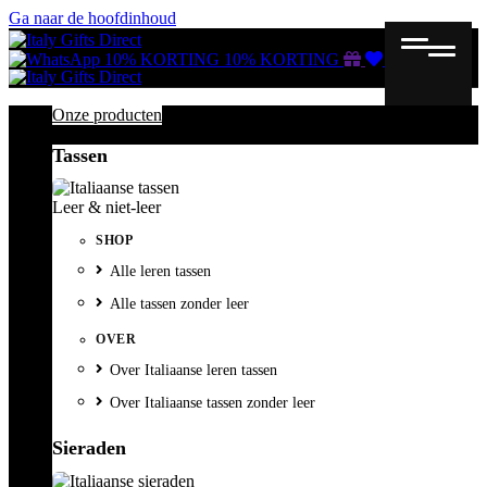
Ga naar de hoofdinhoud
Gutscheine
Wunschliste
Warenkorb
10% KORTING
10% KORTING
Onze producten
Tassen
Leer & niet-leer
SHOP
Alle leren tassen
Alle tassen zonder leer
OVER
Over Italiaanse leren tassen
Over Italiaanse tassen zonder leer
Sieraden