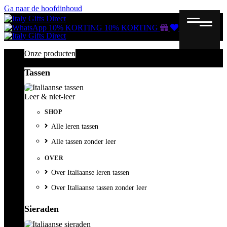
Ga naar de hoofdinhoud
Gutscheine
Wunschliste
Warenkorb
10% KORTING
10% KORTING
Onze producten
Tassen
Leer & niet-leer
SHOP
Alle leren tassen
Alle tassen zonder leer
OVER
Over Italiaanse leren tassen
Over Italiaanse tassen zonder leer
Sieraden