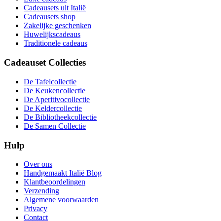
Cadeausets uit Italië
Cadeausets shop
Zakelijke geschenken
Huwelijkscadeaus
Traditionele cadeaus
Cadeauset Collecties
De Tafelcollectie
De Keukencollectie
De Aperitivocollectie
De Keldercollectie
De Bibliotheekcollectie
De Samen Collectie
Hulp
Over ons
Handgemaakt Italië Blog
Klantbeoordelingen
Verzending
Algemene voorwaarden
Privacy
Contact