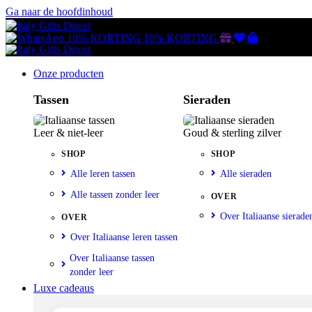
Ga naar de hoofdinhoud
Gutscheine
Wunschliste
Warenkorb
10% KORTING
10% KORTING
Onze producten
Tassen
Sieraden
Leer & niet-leer
Goud & sterling zilver
SHOP
SHOP
Alle leren tassen
Alle sieraden
Alle tassen zonder leer
OVER
Over Italiaanse sierade
OVER
Over Italiaanse leren tassen
Over Italiaanse tassen
zonder leer
Luxe cadeaus