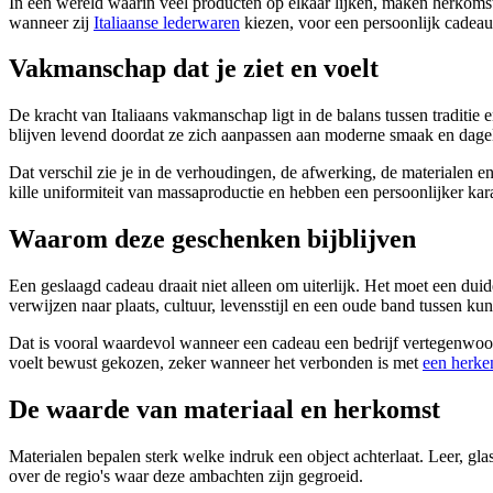
In een wereld waarin veel producten op elkaar lijken, maken herkoms
wanneer zij
Italiaanse lederwaren
kiezen, voor een persoonlijk cadeau,
Vakmanschap dat je ziet en voelt
De kracht van Italiaans vakmanschap ligt in de balans tussen traditie
blijven levend doordat ze zich aanpassen aan moderne smaak en dagel
Dat verschil zie je in de verhoudingen, de afwerking, de materialen en
kille uniformiteit van massaproductie en hebben een persoonlijker kar
Waarom deze geschenken bijblijven
Een geslaagd cadeau draait niet alleen om uiterlijk. Het moet een dui
verwijzen naar plaats, cultuur, levensstijl en een oude band tussen kun
Dat is vooral waardevol wanneer een cadeau een bedrijf vertegenwoord
voelt bewust gekozen, zeker wanneer het verbonden is met
een herken
De waarde van materiaal en herkomst
Materialen bepalen sterk welke indruk een object achterlaat. Leer, glas, 
over de regio's waar deze ambachten zijn gegroeid.