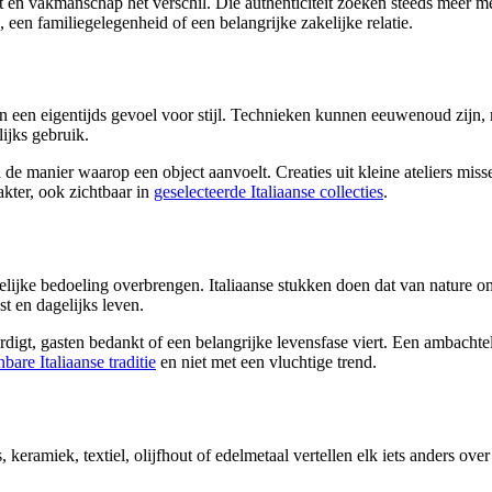
t en vakmanschap het verschil. Die authenticiteit zoeken steeds meer 
 een familiegelegenheid of een belangrijke zakelijke relatie.
 en een eigentijds gevoel voor stijl. Technieken kunnen eeuwenoud zijn,
ijks gebruik.
 de manier waarop een object aanvoelt. Creaties uit kleine ateliers miss
akter, ook zichtbaar in
geselecteerde Italiaanse collecties
.
delijke bedoeling overbrengen. Italiaanse stukken doen dat van nature o
st en dagelijks leven.
igt, gasten bedankt of een belangrijke levensfase viert. Een ambachtel
bare Italiaanse traditie
en niet met een vluchtige trend.
keramiek, textiel, olijfhout of edelmetaal vertellen elk iets anders over 