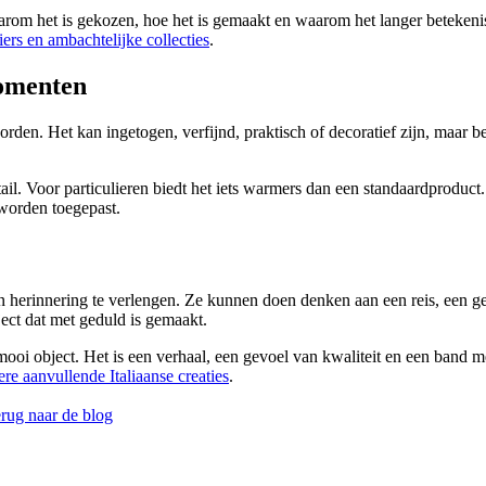
aarom het is gekozen, hoe het is gemaakt en waarom het langer betekeni
liers en ambachtelijke collecties
.
momenten
orden. Het kan ingetogen, verfijnd, praktisch of decoratief zijn, maar 
l. Voor particulieren biedt het iets warmers dan een standaardproduct.
 worden toegepast.
 herinnering te verlengen. Ze kunnen doen denken aan een reis, een g
ject dat met geduld is gemaakt.
ooi object. Het is een verhaal, een gevoel van kwaliteit en een band m
re aanvullende Italiaanse creaties
.
ug naar de blog