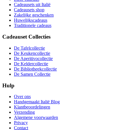
Cadeausets uit Italië
Cadeausets shop
Zakelijke geschenken
Huwelijkscadeaus
Traditionele cadeaus
Cadeauset Collecties
De Tafelcollectie
De Keukencollectie
De Aperitivocollectie
De Keldercollectie
De Bibliotheekcollectie
De Samen Collectie
Hulp
Over ons
Handgemaakt Italië Blog
Klantbeoordelingen
Verzending
Algemene voorwaarden
Privacy
Contact