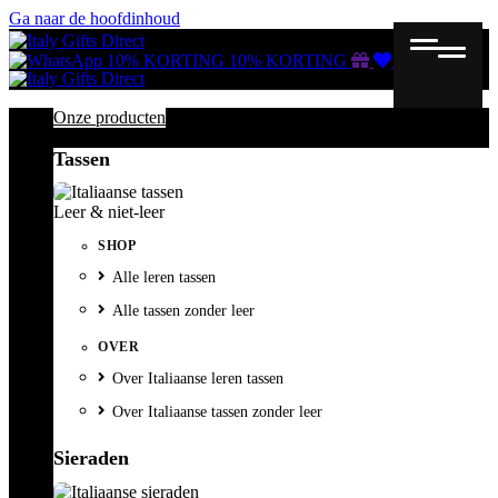
Ga naar de hoofdinhoud
Gutscheine
Wunschliste
Warenkorb
10% KORTING
10% KORTING
Onze producten
Tassen
Leer & niet-leer
SHOP
Alle leren tassen
Alle tassen zonder leer
OVER
Over Italiaanse leren tassen
Over Italiaanse tassen zonder leer
Sieraden