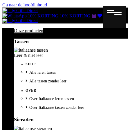
Ga naar de hoofdinhoud
Gutscheine
Wunschliste
Warenkorb
10% KORTING
10% KORTING
Onze producten
Tassen
Leer & niet-leer
SHOP
Alle leren tassen
Alle tassen zonder leer
OVER
Over Italiaanse leren tassen
Over Italiaanse tassen zonder leer
Sieraden