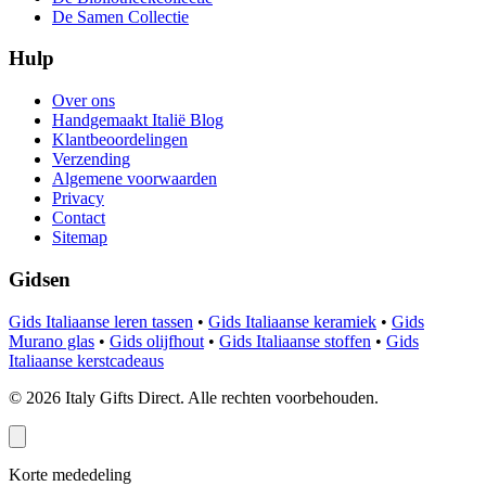
De Samen Collectie
Hulp
Over ons
Handgemaakt Italië Blog
Klantbeoordelingen
Verzending
Algemene voorwaarden
Privacy
Contact
Sitemap
Gidsen
Gids Italiaanse leren tassen
•
Gids Italiaanse keramiek
•
Gids
Murano glas
•
Gids olijfhout
•
Gids Italiaanse stoffen
•
Gids
Italiaanse kerstcadeaus
©
2026
Italy Gifts Direct. Alle rechten voorbehouden.
Korte mededeling