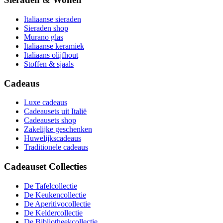
Italiaanse sieraden
Sieraden shop
Murano glas
Italiaanse keramiek
Italiaans olijfhout
Stoffen & sjaals
Cadeaus
Luxe cadeaus
Cadeausets uit Italië
Cadeausets shop
Zakelijke geschenken
Huwelijkscadeaus
Traditionele cadeaus
Cadeauset Collecties
De Tafelcollectie
De Keukencollectie
De Aperitivocollectie
De Keldercollectie
De Bibliotheekcollectie