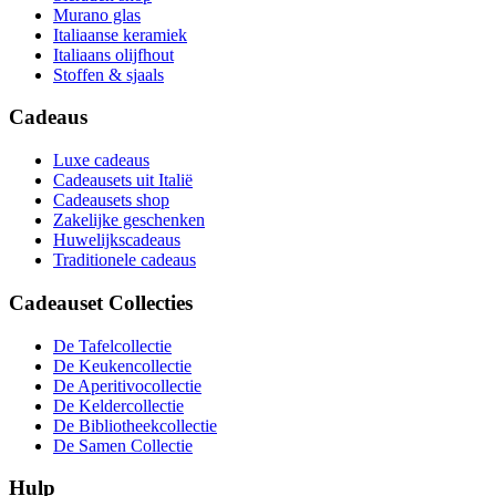
Murano glas
Italiaanse keramiek
Italiaans olijfhout
Stoffen & sjaals
Cadeaus
Luxe cadeaus
Cadeausets uit Italië
Cadeausets shop
Zakelijke geschenken
Huwelijkscadeaus
Traditionele cadeaus
Cadeauset Collecties
De Tafelcollectie
De Keukencollectie
De Aperitivocollectie
De Keldercollectie
De Bibliotheekcollectie
De Samen Collectie
Hulp