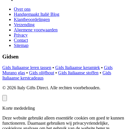
Over ons
Handgemaakt Italië Blog
Klantbeoordelingen
Verzending
Algemene voorwaarden
Privacy
Contact
Sitemap
Gidsen
Gids Italiaanse leren tassen
•
Gids Italiaanse keramiek
•
Gids
Murano glas
•
Gids olijfhout
•
Gids Italiaanse stoffen
•
Gids
Italiaanse kerstcadeaus
©
2026
Italy Gifts Direct. Alle rechten voorbehouden.
Korte mededeling
Deze website gebruikt alleen essentiële cookies om goed te kunnen
functioneren. Daarnaast gebruiken wij privacyvriendelijke,
cookieloze analyses om het gebruik van de website beter te