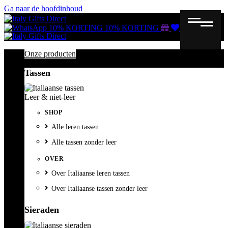
Ga naar de hoofdinhoud
Gutscheine
Wunschliste
Warenkorb
10% KORTING
10% KORTING
Onze producten
Tassen
Leer & niet-leer
SHOP
Alle leren tassen
Alle tassen zonder leer
OVER
Over Italiaanse leren tassen
Over Italiaanse tassen zonder leer
Sieraden