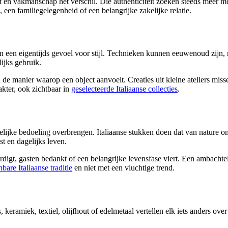
t en vakmanschap het verschil. Die authenticiteit zoeken steeds meer 
 een familiegelegenheid of een belangrijke zakelijke relatie.
 en een eigentijds gevoel voor stijl. Technieken kunnen eeuwenoud zijn,
ijks gebruik.
 de manier waarop een object aanvoelt. Creaties uit kleine ateliers miss
akter, ook zichtbaar in
geselecteerde Italiaanse collecties
.
delijke bedoeling overbrengen. Italiaanse stukken doen dat van nature o
st en dagelijks leven.
igt, gasten bedankt of een belangrijke levensfase viert. Een ambachtel
bare Italiaanse traditie
en niet met een vluchtige trend.
keramiek, textiel, olijfhout of edelmetaal vertellen elk iets anders over 