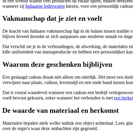
In een wereld waarin veel producten op elkaar lijken, maken herkoms
wanneer zij
Italiaanse lederwaren
kiezen, voor een persoonlijk cadeau,
Vakmanschap dat je ziet en voelt
De kracht van Italiaans vakmanschap ligt in de balans tussen traditie
blijven levend doordat ze zich aanpassen aan moderne smaak en dagel
Dat verschil zie je in de verhoudingen, de afwerking, de materialen en
kille uniformiteit van massaproductie en hebben een persoonlijker kar
Waarom deze geschenken bijblijven
Een geslaagd cadeau draait niet alleen om uiterlijk. Het moet een dui
verwijzen naar plaats, cultuur, levensstijl en een oude band tussen kun
Dat is vooral waardevol wanneer een cadeau een bedrijf vertegenwoord
voelt bewust gekozen, zeker wanneer het verbonden is met
een herken
De waarde van materiaal en herkomst
Materialen bepalen sterk welke indruk een object achterlaat. Leer, glas, 
over de regio's waar deze ambachten zijn gegroeid.