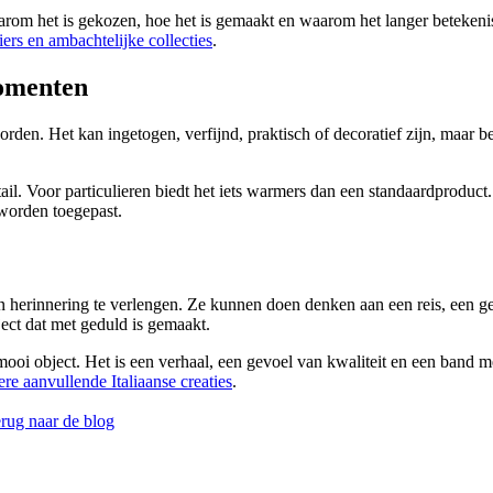
aarom het is gekozen, hoe het is gemaakt en waarom het langer betekeni
liers en ambachtelijke collecties
.
momenten
orden. Het kan ingetogen, verfijnd, praktisch of decoratief zijn, maar 
l. Voor particulieren biedt het iets warmers dan een standaardproduct.
 worden toegepast.
 herinnering te verlengen. Ze kunnen doen denken aan een reis, een g
ject dat met geduld is gemaakt.
ooi object. Het is een verhaal, een gevoel van kwaliteit en een band m
re aanvullende Italiaanse creaties
.
ug naar de blog