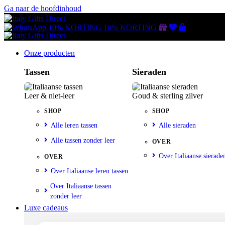
Ga naar de hoofdinhoud
Gutscheine
Wunschliste
Warenkorb
10% KORTING
10% KORTING
Onze producten
Tassen
Sieraden
Leer & niet-leer
Goud & sterling zilver
SHOP
SHOP
Alle leren tassen
Alle sieraden
Alle tassen zonder leer
OVER
Over Italiaanse sierade
OVER
Over Italiaanse leren tassen
Over Italiaanse tassen
zonder leer
Luxe cadeaus